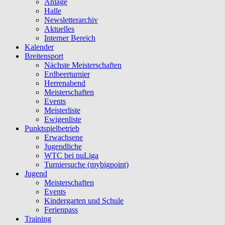
Anlage
Halle
Newsletterarchiv
Aktuelles
Interner Bereich
Kalender
Breitensport
Nächste Meisterschaften
Erdbeerturnier
Herrenabend
Meisterschaften
Events
Meisterliste
Ewigenliste
Punktspielbetrieb
Erwachsene
Jugendliche
WTC bei nuLiga
Turniersuche (mybigpoint)
Jugend
Meisterschaften
Events
Kindergarten und Schule
Ferienpass
Training