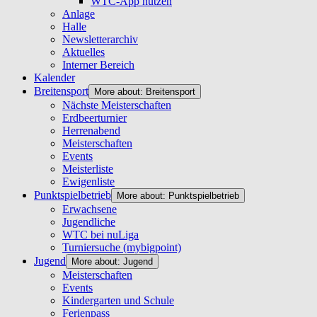
WTC-App nutzen
Anlage
Halle
Newsletterarchiv
Aktuelles
Interner Bereich
Kalender
Breitensport
More about: Breitensport
Nächste Meisterschaften
Erdbeerturnier
Herrenabend
Meisterschaften
Events
Meisterliste
Ewigenliste
Punktspielbetrieb
More about: Punktspielbetrieb
Erwachsene
Jugendliche
WTC bei nuLiga
Turniersuche (mybigpoint)
Jugend
More about: Jugend
Meisterschaften
Events
Kindergarten und Schule
Ferienpass