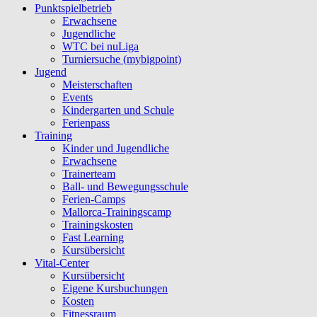
Punktspielbetrieb
Erwachsene
Jugendliche
WTC bei nuLiga
Turniersuche (mybigpoint)
Jugend
Meisterschaften
Events
Kindergarten und Schule
Ferienpass
Training
Kinder und Jugendliche
Erwachsene
Trainerteam
Ball- und Bewegungsschule
Ferien-Camps
Mallorca-Trainingscamp
Trainingskosten
Fast Learning
Kursübersicht
Vital-Center
Kursübersicht
Eigene Kursbuchungen
Kosten
Fitnessraum