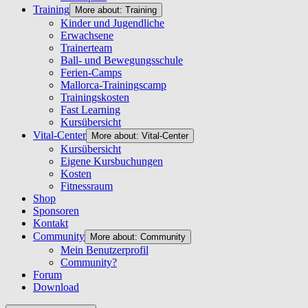
Training
More about: Training
Kinder und Jugendliche
Erwachsene
Trainerteam
Ball- und Bewegungsschule
Ferien-Camps
Mallorca-Trainingscamp
Trainingskosten
Fast Learning
Kursübersicht
Vital-Center
More about: Vital-Center
Kursübersicht
Eigene Kursbuchungen
Kosten
Fitnessraum
Shop
Sponsoren
Kontakt
Community
More about: Community
Mein Benutzerprofil
Community?
Forum
Download