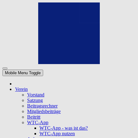
Mobile Menu Toggle
Verein
Vorstand
Satzung
Beitragsrechner
Mitgliedsbeiträge
Beitritt
WTC-App
WTC-App - was ist das?
WTC-App nutzen