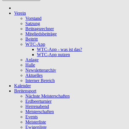
Verein
Vorstand
Satzung
Beitragsrechner
Mitgliedsbeiträge
Beitritt
WTC-App
WTC-App - was ist das?
WTC-App nutzen
Anlage
Halle
Newsletterarchiv
Aktuelles
Interner Bereich
Kalender
Breitensport
Nächste Meisterschaften
Erdbeerturnier
Herrenabend
Meisterschaften
Events
Meisterliste
Ewigenliste