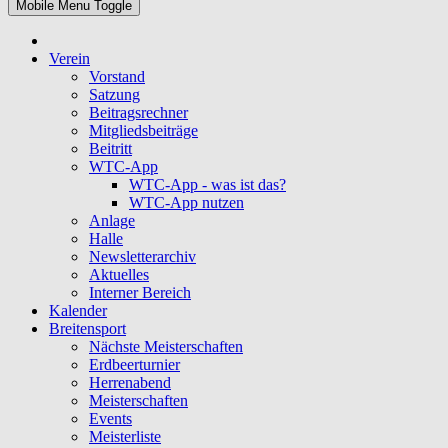
Mobile Menu Toggle
Verein
Vorstand
Satzung
Beitragsrechner
Mitgliedsbeiträge
Beitritt
WTC-App
WTC-App - was ist das?
WTC-App nutzen
Anlage
Halle
Newsletterarchiv
Aktuelles
Interner Bereich
Kalender
Breitensport
Nächste Meisterschaften
Erdbeerturnier
Herrenabend
Meisterschaften
Events
Meisterliste