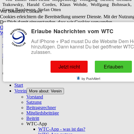
Trakowsky, Harald Cordes, Klaus Wohde, Wolfgang Bohnsack,
Georg Barelmann, Stefan Otten
Wir benutzen Cookies
Cookies erleichtern die Bereitstellung unserer Dienste. Mit der Nutzung
Du Dich damit einverstanden, dass wir Cookies verwenden.
Platzhalter
OK
Ablehnen
Erlaube Nachrichten vom WTC
Weitere Informationen
|
Impressum
Impressum
Auf IPhone + IPad musst Du die Website Dem 
Sitemap
hinzufügen. Dann kannst Du bei geöffneter WT
zulassen.
Datenschutzerklärung
Off-Canvas Toggle
Jetzt nicht
Erlauben
Offcanvas-Menü
by PushAlert
Start
Verein
More about: Verein
Vorstand
Satzung
Beitragsrechner
Mitgliedsbeiträge
Beitritt
WTC-App
WTC-App - was ist das?