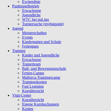
Ewigenliste
Punktspielbetrieb
Erwachsene
Jugendliche
WTC bei nuLiga
Turniersuche (mybigpoint)
Jugend
Meisterschaften
Events
Kindergarten und Schule
Ferienpass
Training
Kinder und Jugendliche
Erwachsene
Trainerteam
Ball- und Bewegungsschule
Ferien-Camps
Mallorca-Trainingscamp
Trainingskosten
Fast Learning
Kursübersicht
Vital-Center
Kursübersicht
Eigene Kursbuchungen
Kosten