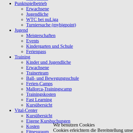
Punktspielbetrieb
Erwachsene
Jugendliche
WTC bei nuLiga
Turniersuche (mybigpoint)
Jugend
Meisterschaften
Events
Kindergarten und Schule
Ferienpass
Training
Kinder und Jugendliche
Erwachsene
Trainerteam
Ball- und Bewegungsschule
Ferien-Camps
Mallorca-Trainingscamp
Trainingskosten
Fast Learning
Kursübersicht
Vital-Center
Kursübersicht
Eigene Kursbuchungen
Wir benutzen Cookies
Kosten
Cookies erleichtern die Bereitstellung un
Fitnessraum