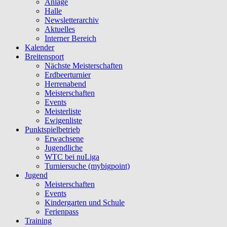
Anlage
Halle
Newsletterarchiv
Aktuelles
Interner Bereich
Kalender
Breitensport
Nächste Meisterschaften
Erdbeerturnier
Herrenabend
Meisterschaften
Events
Meisterliste
Ewigenliste
Punktspielbetrieb
Erwachsene
Jugendliche
WTC bei nuLiga
Turniersuche (mybigpoint)
Jugend
Meisterschaften
Events
Kindergarten und Schule
Ferienpass
Training