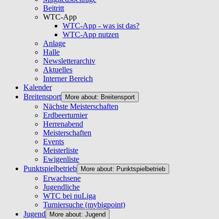
Beitritt
WTC-App
WTC-App - was ist das?
WTC-App nutzen
Anlage
Halle
Newsletterarchiv
Aktuelles
Interner Bereich
Kalender
Breitensport
More about: Breitensport
Nächste Meisterschaften
Erdbeerturnier
Herrenabend
Meisterschaften
Events
Meisterliste
Ewigenliste
Punktspielbetrieb
More about: Punktspielbetrieb
Erwachsene
Jugendliche
WTC bei nuLiga
Turniersuche (mybigpoint)
Jugend
More about: Jugend