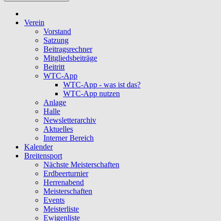
Verein
Vorstand
Satzung
Beitragsrechner
Mitgliedsbeiträge
Beitritt
WTC-App
WTC-App - was ist das?
WTC-App nutzen
Anlage
Halle
Newsletterarchiv
Aktuelles
Interner Bereich
Kalender
Breitensport
Nächste Meisterschaften
Erdbeerturnier
Herrenabend
Meisterschaften
Events
Meisterliste
Ewigenliste