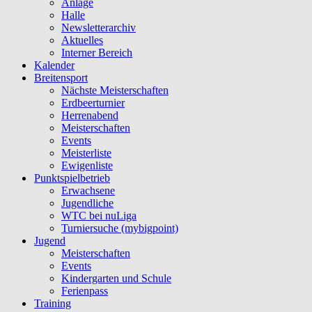
Anlage
Halle
Newsletterarchiv
Aktuelles
Interner Bereich
Kalender
Breitensport
Nächste Meisterschaften
Erdbeerturnier
Herrenabend
Meisterschaften
Events
Meisterliste
Ewigenliste
Punktspielbetrieb
Erwachsene
Jugendliche
WTC bei nuLiga
Turniersuche (mybigpoint)
Jugend
Meisterschaften
Events
Kindergarten und Schule
Ferienpass
Training