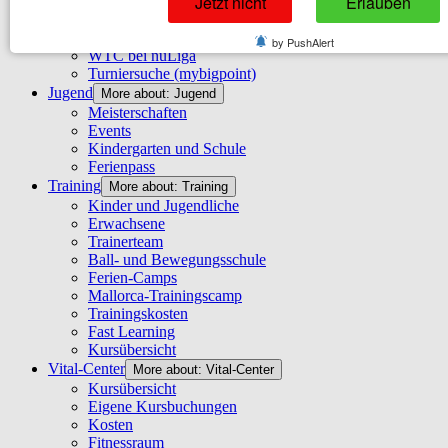
Jetzt nicht
Erlauben
More about: Punktspielbetrieb
Erwachsene
Jugendliche
by PushAlert
WTC bei nuLiga
Turniersuche (mybigpoint)
Jugend
More about: Jugend
Meisterschaften
Events
Kindergarten und Schule
Ferienpass
Training
More about: Training
Kinder und Jugendliche
Erwachsene
Trainerteam
Ball- und Bewegungsschule
Ferien-Camps
Mallorca-Trainingscamp
Trainingskosten
Fast Learning
Kursübersicht
Vital-Center
More about: Vital-Center
Kursübersicht
Eigene Kursbuchungen
Kosten
Fitnessraum