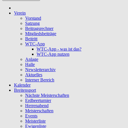
Verein
Vorstand
Satzung
Beitragsrechner
Mitgliedsbeiträge
Beitritt
WTC-App
WTC-App - was ist das?
WTC-App nutzen
Anlage
Halle
Newsletterarchiv
Aktuelles
Interner Bereich
Kalender
Breitensport
Nächste Meisterschaften
Erdbeerturnier
Herrenabend
Meisterschaften
Events
Meisterliste
Ewigenliste