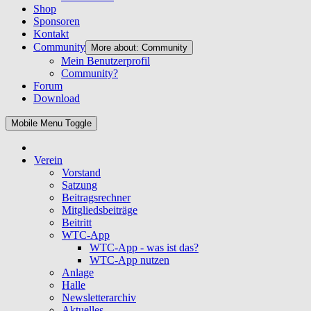
Shop
Sponsoren
Kontakt
Community
More about: Community
Mein Benutzerprofil
Community?
Forum
Download
Mobile Menu Toggle
Verein
Vorstand
Satzung
Beitragsrechner
Mitgliedsbeiträge
Beitritt
WTC-App
WTC-App - was ist das?
WTC-App nutzen
Anlage
Halle
Newsletterarchiv
Aktuelles