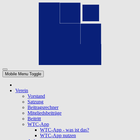
Mobile Menu Toggle
Verein
Vorstand
Satzung
Beitragsrechner
Mitgliedsbeiträge
Beitritt
WTC-App
WTC-App - was ist das?
WTC-App nutzen