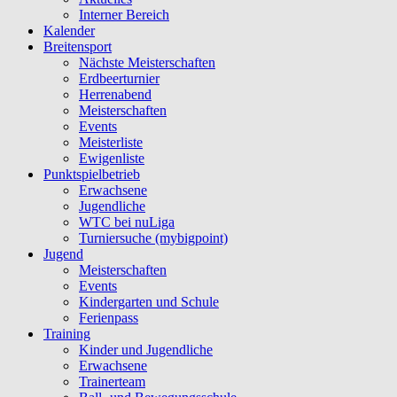
Interner Bereich
Kalender
Breitensport
Nächste Meisterschaften
Erdbeerturnier
Herrenabend
Meisterschaften
Events
Meisterliste
Ewigenliste
Punktspielbetrieb
Erwachsene
Jugendliche
WTC bei nuLiga
Turniersuche (mybigpoint)
Jugend
Meisterschaften
Events
Kindergarten und Schule
Ferienpass
Training
Kinder und Jugendliche
Erwachsene
Trainerteam