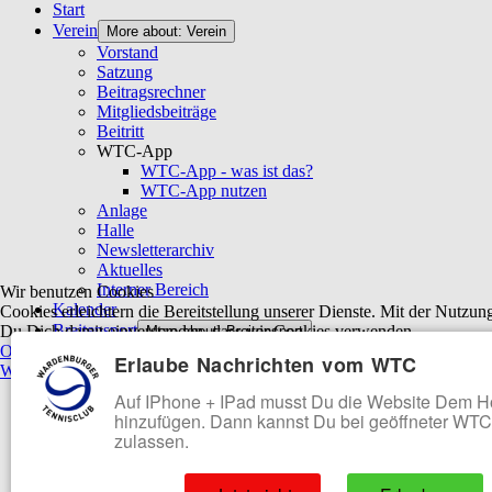
Start
Verein
More about: Verein
Vorstand
Satzung
Beitragsrechner
Mitgliedsbeiträge
Beitritt
WTC-App
WTC-App - was ist das?
WTC-App nutzen
Anlage
Halle
Newsletterarchiv
Aktuelles
Interner Bereich
Wir benutzen Cookies
Kalender
Cookies erleichtern die Bereitstellung unserer Dienste. Mit der Nutzung
Breitensport
Du Dich damit einverstanden, dass wir Cookies verwenden.
More about: Breitensport
OK
Ablehnen
Nächste Meisterschaften
Erlaube Nachrichten vom WTC
Weitere Informationen
|
Impressum
Erdbeerturnier
Herrenabend
Auf IPhone + IPad musst Du die Website Dem 
Meisterschaften
hinzufügen. Dann kannst Du bei geöffneter WT
Events
zulassen.
Meisterliste
Ewigenliste
Punktspielbetrieb