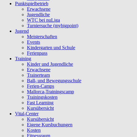
Punktspielbetrieb
Erwachsene
Jugendliche
WTC bei nuLiga
Turniersuche (mybigpoint)
Jugend
Meisterschaften
Events
Kindergarten und Schule
Ferienpass
Training
Kinder und Jugendliche
Erwachsene
Trainerteam
Ball- und Bewegungsschule
Ferien-Camps
Mallorca-Trainingscamp
Trainingskosten
Fast Learning
Kursübersicht
Vital-Center
Kursübersicht
Eigene Kursbuchungen
Kosten
Fitnessraum