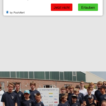
Jetzt nicht
Erlauben
by PushAlert