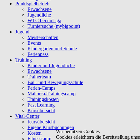
Punktspielbetrieb
Erwachsene
Jugendliche
WTC bei nuLiga
Turniersuche (mybigpoint)
Jugend
Meisterschaften
Events
Kindergarten und Schule
Ferienpass
Training
Kinder und Jugendliche
Erwachsene
Trainerteam
Ball- und Bewegungsschule
Ferien-Camps
Mallorca-Trainingscamp
Trainingskosten
Fast Learning
Kursübersicht
Vital-Center
Kursübersicht
Eigene Kursbuchungen
Wir benutzen Cookies
Kosten
Cookies erleichtern die Bereitstellung un
Fitnessraum