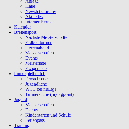
Anlage
Halle
Newsletterarchiv
Aktuelles
Interner Bereich
Kalender
Breitensport
Nächste Meisterschaften
Erdbeerturnier
Herrenabend
Meisterschaften
Events
Meisterliste
Ewigenliste
Punktspielbetrieb
Erwachsene
Jugendliche
WTC bei nuLiga
Turniersuche (mybigpoint)
Jugend
Meisterschaften
Events
Kindergarten und Schule
Ferienpass
Training