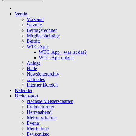
Verein
Vorstand
Satzung
Beitragsrechner
Mitgliedsbeiträge
Beitritt
WTC-App
WTC-App - was ist das?
WTC-App nutzen
Anlage
Halle
Newsletterarchiv
Aktuelles
Interner Bereich
Kalender
Breitensport
Nächste Meisterschaften
Erdbeerturnier
Herrenabend
Meisterschaften
Events
Meisterliste
Ewigenliste