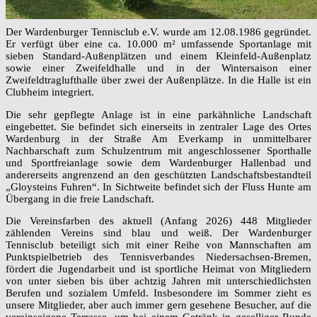
Der Wardenburger Tennisclub e.V. wurde am 12.08.1986 gegründet.
Er verfügt über eine ca. 10.000 m² umfassende Sportanlage mit
sieben Standard-Außenplätzen und einem Kleinfeld-Außenplatz
sowie einer Zweifeldhalle und in der Wintersaison einer
Zweifeldtraglufthalle über zwei der Außenplätze. In die Halle ist ein
Clubheim integriert.
Die sehr gepflegte Anlage ist in eine parkähnliche Landschaft
eingebettet. Sie befindet sich einerseits in zentraler Lage des Ortes
Wardenburg in der Straße Am Everkamp in unmittelbarer
Nachbarschaft zum Schulzentrum mit angeschlossener Sporthalle
und Sportfreianlage sowie dem Wardenburger Hallenbad und
andererseits angrenzend an den geschützten Landschaftsbestandteil
„Gloysteins Fuhren“. In Sichtweite befindet sich der Fluss Hunte am
Übergang in die freie Landschaft.
Die Vereinsfarben des aktuell (Anfang 2026) 448 Mitglieder
zählenden Vereins sind blau und weiß. Der Wardenburger
Tennisclub beteiligt sich mit einer Reihe von Mannschaften am
Punktspielbetrieb des Tennisverbandes Niedersachsen-Bremen,
fördert die Jugendarbeit und ist sportliche Heimat von Mitgliedern
von unter sieben bis über achtzig Jahren mit unterschiedlichsten
Berufen und sozialem Umfeld. Insbesondere im Sommer zieht es
unsere Mitglieder, aber auch immer gern gesehene Besucher, auf die