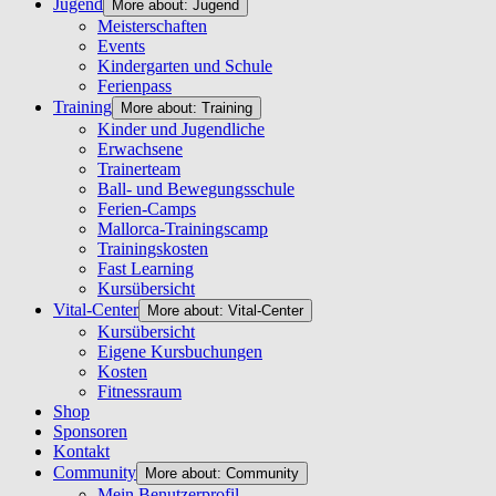
Jugend
More about: Jugend
Meisterschaften
Events
Kindergarten und Schule
Ferienpass
Training
More about: Training
Kinder und Jugendliche
Erwachsene
Trainerteam
Ball- und Bewegungsschule
Ferien-Camps
Mallorca-Trainingscamp
Trainingskosten
Fast Learning
Kursübersicht
Vital-Center
More about: Vital-Center
Kursübersicht
Eigene Kursbuchungen
Kosten
Fitnessraum
Shop
Sponsoren
Kontakt
Community
More about: Community
Mein Benutzerprofil