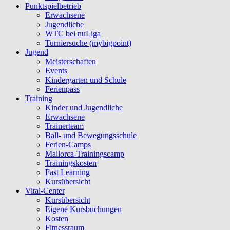
Punktspielbetrieb
Erwachsene
Jugendliche
WTC bei nuLiga
Turniersuche (mybigpoint)
Jugend
Meisterschaften
Events
Kindergarten und Schule
Ferienpass
Training
Kinder und Jugendliche
Erwachsene
Trainerteam
Ball- und Bewegungsschule
Ferien-Camps
Mallorca-Trainingscamp
Trainingskosten
Fast Learning
Kursübersicht
Vital-Center
Kursübersicht
Eigene Kursbuchungen
Kosten
Fitnessraum