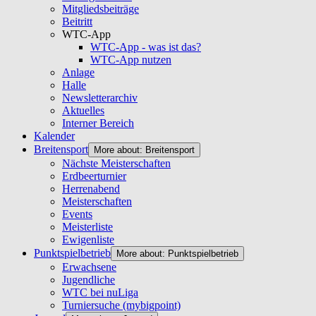
Mitgliedsbeiträge
Beitritt
WTC-App
WTC-App - was ist das?
WTC-App nutzen
Anlage
Halle
Newsletterarchiv
Aktuelles
Interner Bereich
Kalender
Breitensport
More about: Breitensport
Nächste Meisterschaften
Erdbeerturnier
Herrenabend
Meisterschaften
Events
Meisterliste
Ewigenliste
Punktspielbetrieb
More about: Punktspielbetrieb
Erwachsene
Jugendliche
WTC bei nuLiga
Turniersuche (mybigpoint)