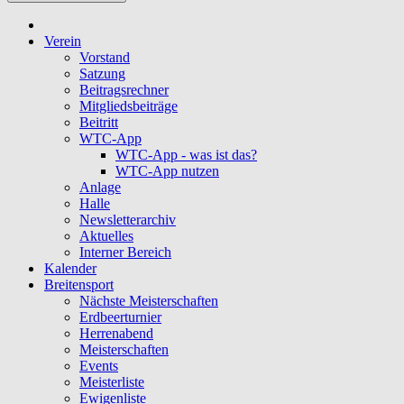
Verein
Vorstand
Satzung
Beitragsrechner
Mitgliedsbeiträge
Beitritt
WTC-App
WTC-App - was ist das?
WTC-App nutzen
Anlage
Halle
Newsletterarchiv
Aktuelles
Interner Bereich
Kalender
Breitensport
Nächste Meisterschaften
Erdbeerturnier
Herrenabend
Meisterschaften
Events
Meisterliste
Ewigenliste