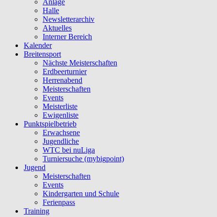
Anlage
Halle
Newsletterarchiv
Aktuelles
Interner Bereich
Kalender
Breitensport
Nächste Meisterschaften
Erdbeerturnier
Herrenabend
Meisterschaften
Events
Meisterliste
Ewigenliste
Punktspielbetrieb
Erwachsene
Jugendliche
WTC bei nuLiga
Turniersuche (mybigpoint)
Jugend
Meisterschaften
Events
Kindergarten und Schule
Ferienpass
Training