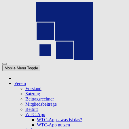
Mobile Menu Toggle
Verein
Vorstand
Satzung
Beitragsrechner
Mitgliedsbeiträge
Beitritt
WTC-App
WTC-App - was ist das?
WTC-App nutzen