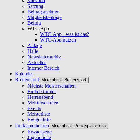
Vorstand
Satzung
Beitragsrechner
Mitgliedsbeiträge
Beitritt
WTC-App
WTC-App - was ist das?
WTC-App nutzen
Anlage
Halle
Newsletterarchiv
Aktuelles
Interner Bereich
Kalender
Breitensport
More about: Breitensport
Nächste Meisterschaften
Erdbeerturnier
Herrenabend
Meisterschaften
Events
Meisterliste
Ewigenliste
Punktspielbetrieb
More about: Punktspielbetrieb
Erwachsene
Jugendliche