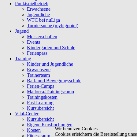
Punktspielbetrieb
Erwachsene
Jugendliche
WTC bei nuLiga
Turniersuche (mybigpoint)
Jugend
Meisterschaften
Events
Kindergarten und Schule
Ferienpass
Training
Kinder und Jugendliche
Erwachsene
Trainerteam
Ball- und Bewegungsschule
Ferien-Camps
Mallorca-Trainingscamp
Trainingskosten
Fast Learning
Kursübersicht
Vital-Center
Kursübersicht
Eigene Kursbuchungen
Wir benutzen Cookies
Kosten
Cookies erleichtern die Bereitstellung un
Fitnessraum