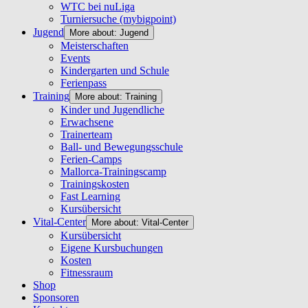
WTC bei nuLiga
Turniersuche (mybigpoint)
Jugend
More about: Jugend
Meisterschaften
Events
Kindergarten und Schule
Ferienpass
Training
More about: Training
Kinder und Jugendliche
Erwachsene
Trainerteam
Ball- und Bewegungsschule
Ferien-Camps
Mallorca-Trainingscamp
Trainingskosten
Fast Learning
Kursübersicht
Vital-Center
More about: Vital-Center
Kursübersicht
Eigene Kursbuchungen
Kosten
Fitnessraum
Shop
Sponsoren