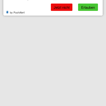
Jetzt nicht
Erlauben
by PushAlert