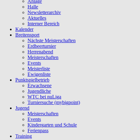
Anlage
Halle
Newsletterarchiv
Aktuelles
Interner Bereich
Kalender
Breitensport
Nächste Meisterschaften
Erdbeerturnier
Herrenabend
Meisterschaften
Events
Meisterliste
Ewigenliste
Punktspielbetrieb
Erwachsene
Jugendliche
WTC bei nuLiga
Turniersuche (mybigpoint)
Jugend
Meisterschaften
Events
Kindergarten und Schule
Ferienpass
Training