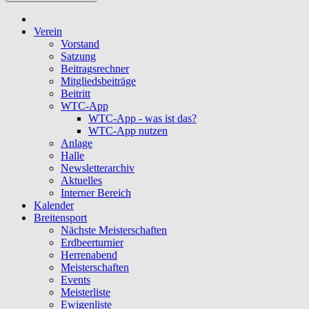
Verein
Vorstand
Satzung
Beitragsrechner
Mitgliedsbeiträge
Beitritt
WTC-App
WTC-App - was ist das?
WTC-App nutzen
Anlage
Halle
Newsletterarchiv
Aktuelles
Interner Bereich
Kalender
Breitensport
Nächste Meisterschaften
Erdbeerturnier
Herrenabend
Meisterschaften
Events
Meisterliste
Ewigenliste