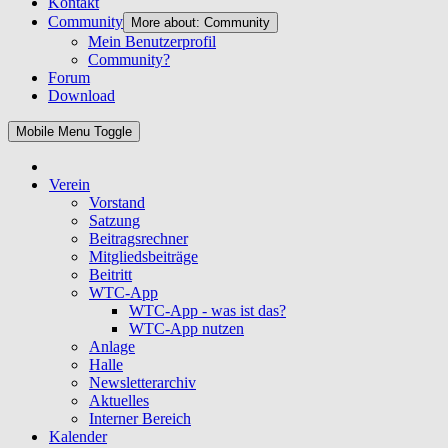
Kontakt
Community
More about: Community
Mein Benutzerprofil
Community?
Forum
Download
Mobile Menu Toggle
Verein
Vorstand
Satzung
Beitragsrechner
Mitgliedsbeiträge
Beitritt
WTC-App
WTC-App - was ist das?
WTC-App nutzen
Anlage
Halle
Newsletterarchiv
Aktuelles
Interner Bereich
Kalender