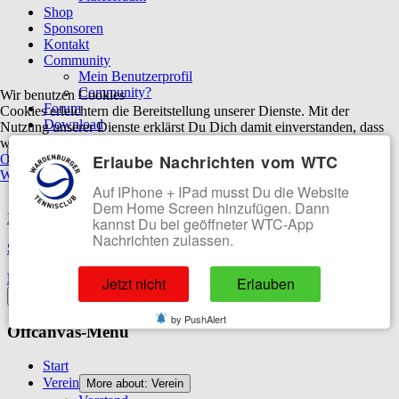
Shop
Sponsoren
Kontakt
Community
Mein Benutzerprofil
Community?
Wir benutzen Cookies
Forum
Cookies erleichtern die Bereitstellung unserer Dienste. Mit der
Download
Nutzung unserer Dienste erklärst Du Dich damit einverstanden, dass
wir Cookies verwenden.
Off-Canvas Toggle
Erlaube Nachrichten vom WTC
OK
Ablehnen
Weitere Informationen
|
Impressum
Platzhalter
Auf IPhone + IPad musst Du die Website
Dem Home Screen hinzufügen. Dann
Impressum
kannst Du bei geöffneter WTC-App
Nachrichten zulassen.
Sitemap
Datenschutzerklärung
Jetzt nicht
Erlauben
Off-Canvas Toggle
by PushAlert
Offcanvas-Menü
Start
Verein
More about: Verein