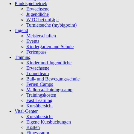
Punktspielbetrieb
Erwachsene
Jugendliche
WTC bei nuLiga
Turniersuche (mybigpoint)
Jugend
Meisterschaften
Events
Kindergarten und Schule
Ferienpass
Training
Kinder und Jugendliche
Erwachsene
Trainerteam
Ball- und Bewegungsschule
Ferien-Camps
Mallorca-Trainingscamp
Trainingskosten
Fast Learning
Kursübersicht
Vital-Center
Kursübersicht
Eigene Kursbuchungen
Kosten
Fitnessraum