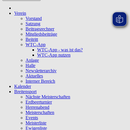
Verein
Vorstand
Satzung
Beitragsrechner
Mitgliedsbeiträge
Beitritt
WTC-App
WTC-App - was ist das?
WTC-App nutzen
Anlage
Halle
Newsletterarchiv
Aktuelles
Interner Bereich
Kalender
Breitensport
Nächste Meisterschaften
Erdbeerturnier
Herrenabend
Meisterschaften
Events
Meisterliste
Ewigenliste