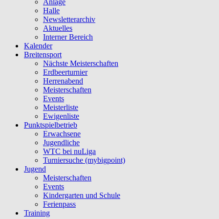
Anlage
Halle
Newsletterarchiv
Aktuelles
Interner Bereich
Kalender
Breitensport
Nächste Meisterschaften
Erdbeerturnier
Herrenabend
Meisterschaften
Events
Meisterliste
Ewigenliste
Punktspielbetrieb
Erwachsene
Jugendliche
WTC bei nuLiga
Turniersuche (mybigpoint)
Jugend
Meisterschaften
Events
Kindergarten und Schule
Ferienpass
Training