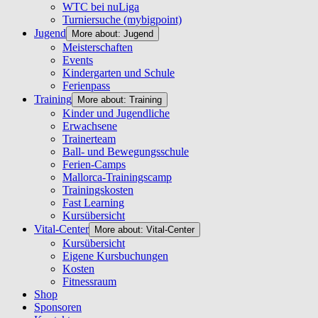
WTC bei nuLiga
Turniersuche (mybigpoint)
Jugend
More about: Jugend
Meisterschaften
Events
Kindergarten und Schule
Ferienpass
Training
More about: Training
Kinder und Jugendliche
Erwachsene
Trainerteam
Ball- und Bewegungsschule
Ferien-Camps
Mallorca-Trainingscamp
Trainingskosten
Fast Learning
Kursübersicht
Vital-Center
More about: Vital-Center
Kursübersicht
Eigene Kursbuchungen
Kosten
Fitnessraum
Shop
Sponsoren