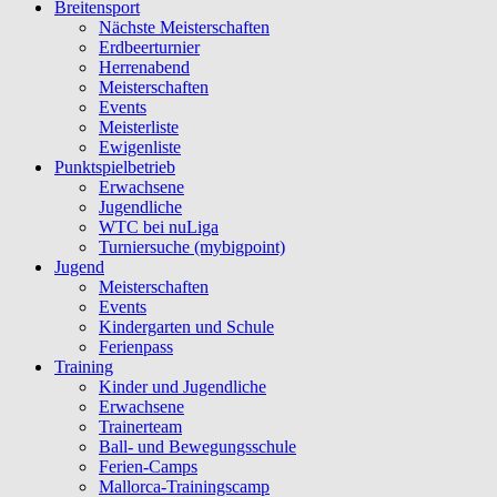
Breitensport
Nächste Meisterschaften
Erdbeerturnier
Herrenabend
Meisterschaften
Events
Meisterliste
Ewigenliste
Punktspielbetrieb
Erwachsene
Jugendliche
WTC bei nuLiga
Turniersuche (mybigpoint)
Jugend
Meisterschaften
Events
Kindergarten und Schule
Ferienpass
Training
Kinder und Jugendliche
Erwachsene
Trainerteam
Ball- und Bewegungsschule
Ferien-Camps
Mallorca-Trainingscamp