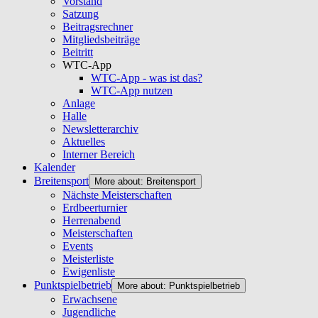
Vorstand
Satzung
Beitragsrechner
Mitgliedsbeiträge
Beitritt
WTC-App
WTC-App - was ist das?
WTC-App nutzen
Anlage
Halle
Newsletterarchiv
Aktuelles
Interner Bereich
Kalender
Breitensport
More about: Breitensport
Nächste Meisterschaften
Erdbeerturnier
Herrenabend
Meisterschaften
Events
Meisterliste
Ewigenliste
Punktspielbetrieb
More about: Punktspielbetrieb
Erwachsene
Jugendliche