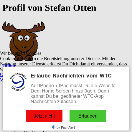
Profil von Stefan Otten
Wir benutzen Cookies
Cookies erleichtern die Bereitstellung unserer Dienste. Mit der
Nutzung unserer Dienste erklärst Du Dich damit einverstanden, dass
Offline
wir Cookies verwenden.
Erlaube Nachrichten vom WTC
OK
Ablehnen
Benutzertyp:
Benutzer
Weitere Informationen
|
Impressum
Rang:
Platzpfleger*in
Auf IPhone + IPad musst Du die Website
Dem Home Screen hinzufügen. Dann
Registriert seit:
04 Mai 2024
kannst Du bei geöffneter WTC-App
Zuletzt angemeldet:
3 Monate 2 Wochen her
Nachrichten zulassen.
Zeitzone:
UTC +2:00
Ortszeit:
04:40
Jetzt nicht
Erlauben
Beiträge:
1
Profilaufrufe:
58
by PushAlert