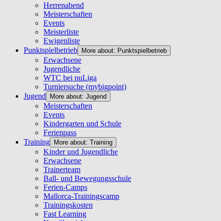
Herrenabend
Meisterschaften
Events
Meisterliste
Ewigenliste
Punktspielbetrieb
More about: Punktspielbetrieb
Erwachsene
Jugendliche
WTC bei nuLiga
Turniersuche (mybigpoint)
Jugend
More about: Jugend
Meisterschaften
Events
Kindergarten und Schule
Ferienpass
Training
More about: Training
Kinder und Jugendliche
Erwachsene
Trainerteam
Ball- und Bewegungsschule
Ferien-Camps
Mallorca-Trainingscamp
Trainingskosten
Fast Learning