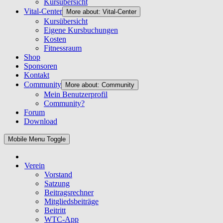
Kursübersicht
Vital-Center
More about: Vital-Center
Kursübersicht
Eigene Kursbuchungen
Kosten
Fitnessraum
Shop
Sponsoren
Kontakt
Community
More about: Community
Mein Benutzerprofil
Community?
Forum
Download
Mobile Menu Toggle
Verein
Vorstand
Satzung
Beitragsrechner
Mitgliedsbeiträge
Beitritt
WTC-App