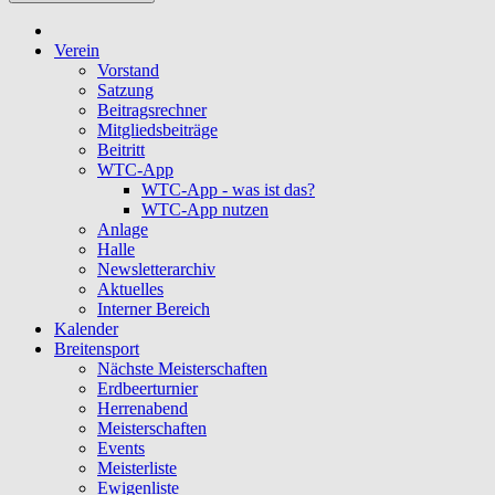
Verein
Vorstand
Satzung
Beitragsrechner
Mitgliedsbeiträge
Beitritt
WTC-App
WTC-App - was ist das?
WTC-App nutzen
Anlage
Halle
Newsletterarchiv
Aktuelles
Interner Bereich
Kalender
Breitensport
Nächste Meisterschaften
Erdbeerturnier
Herrenabend
Meisterschaften
Events
Meisterliste
Ewigenliste