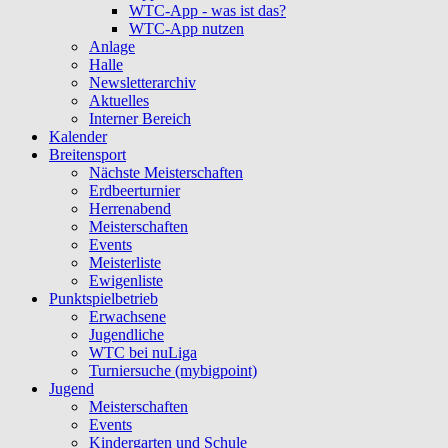
WTC-App - was ist das?
WTC-App nutzen
Anlage
Halle
Newsletterarchiv
Aktuelles
Interner Bereich
Kalender
Breitensport
Nächste Meisterschaften
Erdbeerturnier
Herrenabend
Meisterschaften
Events
Meisterliste
Ewigenliste
Punktspielbetrieb
Erwachsene
Jugendliche
WTC bei nuLiga
Turniersuche (mybigpoint)
Jugend
Meisterschaften
Events
Kindergarten und Schule