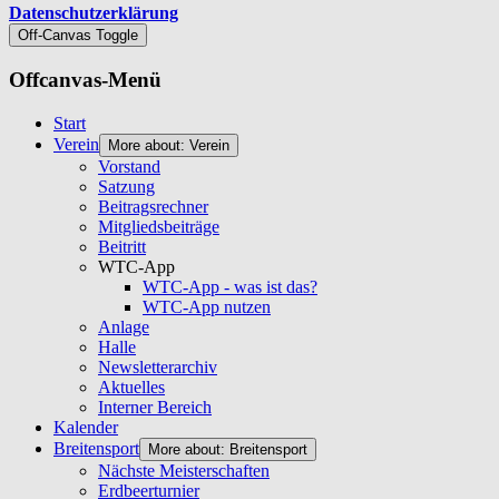
Datenschutzerklärung
Off-Canvas Toggle
Offcanvas-Menü
Start
Verein
More about: Verein
Vorstand
Satzung
Beitragsrechner
Mitgliedsbeiträge
Beitritt
WTC-App
WTC-App - was ist das?
WTC-App nutzen
Anlage
Halle
Newsletterarchiv
Aktuelles
Interner Bereich
Kalender
Breitensport
More about: Breitensport
Nächste Meisterschaften
Erdbeerturnier