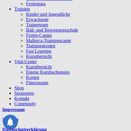
Ferienpass
Training
Kinder und Jugendliche
Erwachsene
Trainerteam
Ball- und Bewegungsschule
Ferien-Camps
Mallorca-Trainingscamp
Trainingskosten
Fast Learning
Kursübersicht
Vital-Center
Kursübersicht
Eigene Kursbuchungen
Kosten
Fitnessraum
Shop
Sponsoren
Kontakt
Community
Mein Benutzerprofil
Impressum
Community?
Forum
Sitemap
Download
Datenschutzerklärung