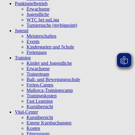
Punktspielbetrieb
Erwachsene
Jugendliche
WTC bei nuLiga
Turniersuche (mybigpoint)
Jugend
Meisterschaften
Events
Kindergarten und Schule
Ferienpass
Training
Kinder und Jugendliche
Erwachsene
Trainerteam
Ball- und Bewegungsschule
Ferien-Camps
Mallorca-Trainingscamp
Trainingskosten
Fast Learning
Kursübersicht
Vital-Center
Kursübersicht
Eigene Kursbuchungen
Kosten
Fitnessraum