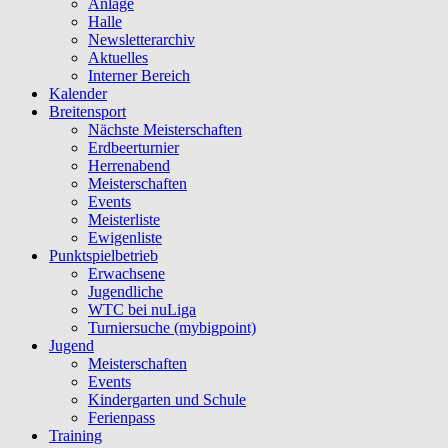
Anlage
Halle
Newsletterarchiv
Aktuelles
Interner Bereich
Kalender
Breitensport
Nächste Meisterschaften
Erdbeerturnier
Herrenabend
Meisterschaften
Events
Meisterliste
Ewigenliste
Punktspielbetrieb
Erwachsene
Jugendliche
WTC bei nuLiga
Turniersuche (mybigpoint)
Jugend
Meisterschaften
Events
Kindergarten und Schule
Ferienpass
Training