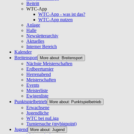
Beitritt
WTC-App
WTC-App - was ist das?
WTC-App nutzen
Anlage
Halle
Newsletterarchiv
Aktuelles
Interner Bereich
Kalender
Breitensport
More about: Breitensport
Nächste Meisterschaften
Erdbeerturnier
Herrenabend
Meisterschaften
Events
Meisterliste
Ewigenliste
Punktspielbetrieb
More about: Punktspielbetrieb
Erwachsene
Jugendliche
WTC bei nuLiga
Turniersuche (mybigpoint)
Jugend
More about: Jugend