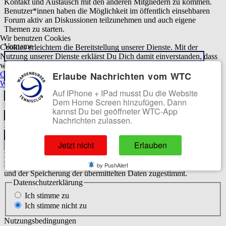
Kontakt und Austausch mit den anderen Mitgliedern zu kommen.
Benutzer*innen haben die Möglichkeit im öffentlich einsehbaren
Forum aktiv an Diskussionen teilzunehmen und auch eigene
Themen zu starten.
Wir benutzen Cookies
Vorname
Cookies erleichtern die Bereitstellung unserer Dienste. Mit der
Nutzung unserer Dienste erklärst Du Dich damit einverstanden, dass
wir Cookies verwenden.
Nachname
Erlaube Nachrichten vom WTC
OK
Ablehnen
Weitere Informationen
|
Impressum
Benutzername
Auf IPhone + IPad musst Du die Website
Dem Home Screen hinzufügen. Dann
E-Mail
kannst Du bei geöffneter WTC-App
Nachrichten zulassen.
Passwort
Jetzt nicht
Erlauben
Zeigen
Verbergen
Datenschutzerklärung
Mit der Anmeldung wird der Datenschutzerklärung dieser Website
by PushAlert
und der Speicherung der übermittelten Daten zugestimmt.
Datenschutzerklärung
Ich stimme zu
Ich stimme nicht zu
Nutzungsbedingungen