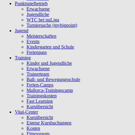
Punktspielbetrieb
Erwachsene
Jugendliche
WTC bei nuLiga
Turniersuche (mybigpoint)
Jugend
Meisterschaften
Events
Kindergarten und Schule
Ferienpass
Training
Kinder und Jugendliche
Erwachsene
Trainerteam
Ball- und Bewegungsschule
Ferien-Camps
Mallorca-Trainingscamp
Trainingskosten
Fast Learning
Kursübersicht
Vital-Center
Kursübersicht
Eigene Kursbuchungen
Kosten
Fitnessraum