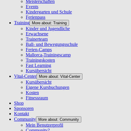
Meisterschaften
Events
Kindergarten und Schule
Ferienpass
Training
More about: Training
Kinder und Jugendliche
Erwachsene
Trainerteam
Ball- und Bewegungsschule
Ferien-Camps
Mallorca-Trainingscamp
Trainingskosten
Fast Learning
Kursübersicht
Vital-Center
More about: Vital-Center
Kursübersicht
Eigene Kursbuchungen
Kosten
Fitnessraum
Shop
Sponsoren
Kontakt
Community
More about: Community
Mein Benutzerprofil
Community?