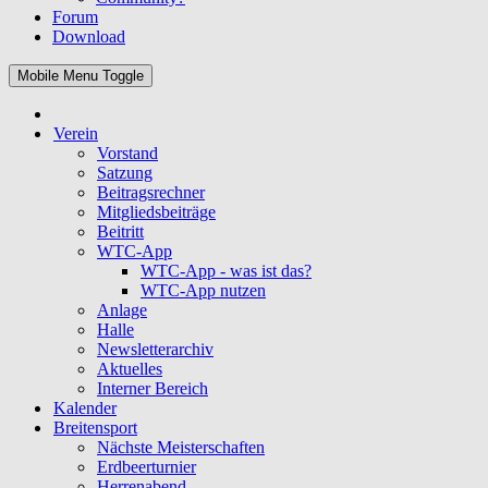
Forum
Download
Mobile Menu Toggle
Verein
Vorstand
Satzung
Beitragsrechner
Mitgliedsbeiträge
Beitritt
WTC-App
WTC-App - was ist das?
WTC-App nutzen
Anlage
Halle
Newsletterarchiv
Aktuelles
Interner Bereich
Kalender
Breitensport
Nächste Meisterschaften
Erdbeerturnier
Herrenabend