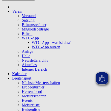
Verein
Vorstand
Satzung
Beitragsrechner
Mitgliedsbeiträge
Beitritt
WTC-App
WTC-App - was ist das?
WTC-App nutzen
Anlage
Halle
Newsletterarchiv
Aktuelles
Interner Bereich
Kalender
Breitensport
Nächste Meisterschaften
Erdbeerturnier
Herrenabend
Meisterschaften
Events
Meisterliste
Ewigenliste