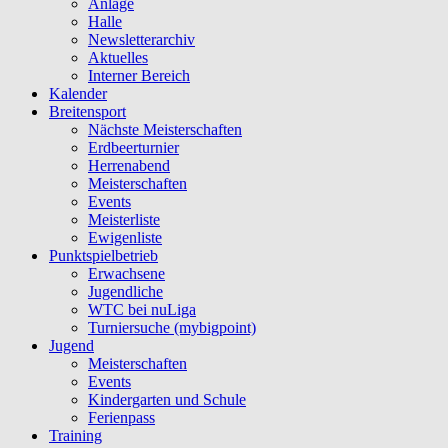
Anlage
Halle
Newsletterarchiv
Aktuelles
Interner Bereich
Kalender
Breitensport
Nächste Meisterschaften
Erdbeerturnier
Herrenabend
Meisterschaften
Events
Meisterliste
Ewigenliste
Punktspielbetrieb
Erwachsene
Jugendliche
WTC bei nuLiga
Turniersuche (mybigpoint)
Jugend
Meisterschaften
Events
Kindergarten und Schule
Ferienpass
Training