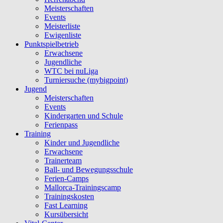
Meisterschaften
Events
Meisterliste
Ewigenliste
Punktspielbetrieb
Erwachsene
Jugendliche
WTC bei nuLiga
Turniersuche (mybigpoint)
Jugend
Meisterschaften
Events
Kindergarten und Schule
Ferienpass
Training
Kinder und Jugendliche
Erwachsene
Trainerteam
Ball- und Bewegungsschule
Ferien-Camps
Mallorca-Trainingscamp
Trainingskosten
Fast Learning
Kursübersicht