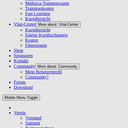
Mallorca-Trainingscamp
Trainingskosten
Fast Learning
Kursübersicht
Vital-Center
More about: Vital-Center
Kursübersicht
Eigene Kursbuchungen
Kosten
Fitnessraum
Shop
Sponsoren
Kontakt
Community
More about: Community
Mein Benutzerprofil
Community?
Forum
Download
Mobile Menu Toggle
Verein
Vorstand
Satzung