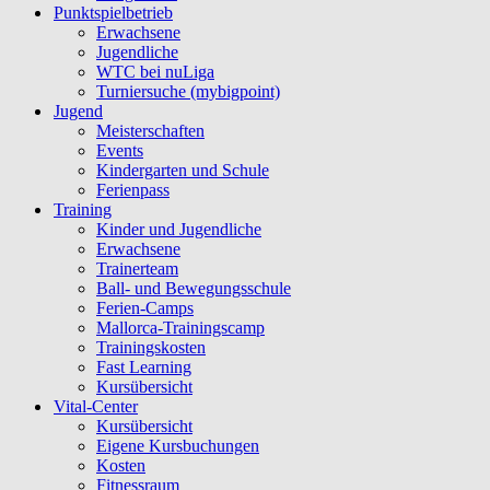
Punktspielbetrieb
Erwachsene
Jugendliche
WTC bei nuLiga
Turniersuche (mybigpoint)
Jugend
Meisterschaften
Events
Kindergarten und Schule
Ferienpass
Training
Kinder und Jugendliche
Erwachsene
Trainerteam
Ball- und Bewegungsschule
Ferien-Camps
Mallorca-Trainingscamp
Trainingskosten
Fast Learning
Kursübersicht
Vital-Center
Kursübersicht
Eigene Kursbuchungen
Kosten
Fitnessraum