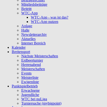
Beitragsrechner
Mitgliedsbeiträge
Beitritt
WTC-App
WTC-App - was ist das?
WTC-App nutzen
Anlage
Halle
Newsletterarchiv
Aktuelles
Interner Bereich
Kalender
Breitensport
Nächste Meisterschaften
Erdbeerturnier
Herrenabend
Meisterschaften
Events
Meisterliste
Ewigenliste
Punktspielbetrieb
Erwachsene
Jugendliche
WTC bei nuLiga
Turniersuche (mybigpoint)