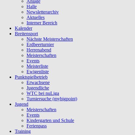
Anlage
Halle
Newsletterarchiv
Aktuelles
Interner Bereich
Kalender
Breitensport
Nächste Meisterschaften
Erdbeerturnier
Herrenabend
Meisterschaften
Events
Meisterliste
Ewigenliste
Punktspielbetrieb
Erwachsene
Jugendliche
WTC bei nuLiga
Turniersuche (mybigpoint)
Jugend
Meisterschaften
Events
Kindergarten und Schule
Ferienpass
Training