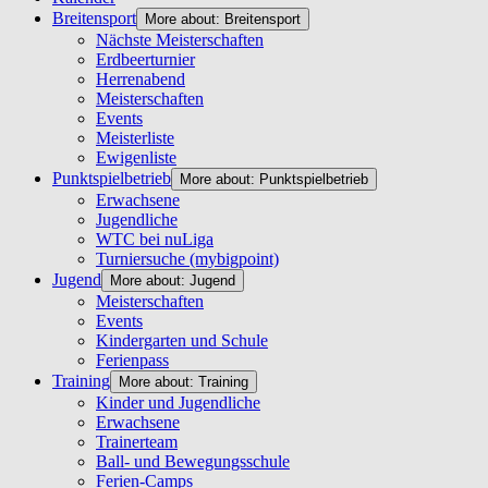
Breitensport
More about: Breitensport
Nächste Meisterschaften
Erdbeerturnier
Herrenabend
Meisterschaften
Events
Meisterliste
Ewigenliste
Punktspielbetrieb
More about: Punktspielbetrieb
Erwachsene
Jugendliche
WTC bei nuLiga
Turniersuche (mybigpoint)
Jugend
More about: Jugend
Meisterschaften
Events
Kindergarten und Schule
Ferienpass
Training
More about: Training
Kinder und Jugendliche
Erwachsene
Trainerteam
Ball- und Bewegungsschule
Ferien-Camps