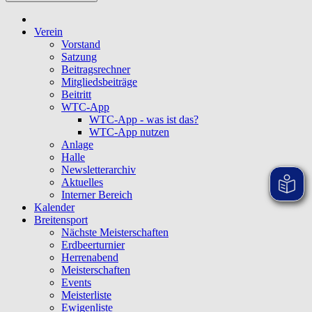
Verein
Vorstand
Satzung
Beitragsrechner
Mitgliedsbeiträge
Beitritt
WTC-App
WTC-App - was ist das?
WTC-App nutzen
Anlage
Halle
Newsletterarchiv
Aktuelles
Interner Bereich
Kalender
Breitensport
Nächste Meisterschaften
Erdbeerturnier
Herrenabend
Meisterschaften
Events
Meisterliste
Ewigenliste