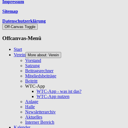
Impressum
Sitemap
Datenschutzerklärung
Off-Canvas Toggle
Offcanvas-Menü
Start
Verein
More about: Verein
Vorstand
Satzung
Beitragsrechner
Mitgliedsbeiträge
Beitritt
WTC-App
WTC-App - was ist das?
WTC-App nutzen
Anlage
Halle
Newsletterarchiv
Aktuelles
Interner Bereich
Kalender