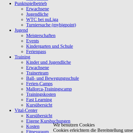
Punktspielbetrieb
Erwachsene
Jugendliche
WTC bei nuLiga
Turniersuche (mybigpoint)
Jugend
Meisterschaften
Events
Kindergarten und Schule
Ferienpass
Training
Kinder und Jugendliche
Erwachsene
Trainerteam
Ball- und Bewegungsschule
Ferien-Camps
Mallorca-Trainingscamp
Trainingskosten
Fast Learning
Kursübersicht
Vital-Center
Kursübersicht
Eigene Kursbuchungen
Wir benutzen Cookies
Kosten
Cookies erleichtern die Bereitstellung un
Fitnessraum