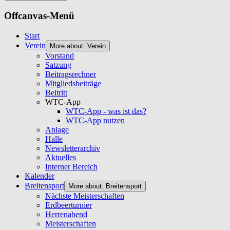
Offcanvas-Menü
Start
Verein
More about: Verein
Vorstand
Satzung
Beitragsrechner
Mitgliedsbeiträge
Beitritt
WTC-App
WTC-App - was ist das?
WTC-App nutzen
Anlage
Halle
Newsletterarchiv
Aktuelles
Interner Bereich
Kalender
Breitensport
More about: Breitensport
Nächste Meisterschaften
Erdbeerturnier
Herrenabend
Meisterschaften