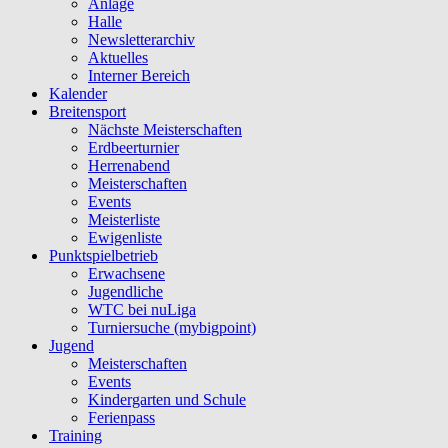
Anlage
Halle
Newsletterarchiv
Aktuelles
Interner Bereich
Kalender
Breitensport
Nächste Meisterschaften
Erdbeerturnier
Herrenabend
Meisterschaften
Events
Meisterliste
Ewigenliste
Punktspielbetrieb
Erwachsene
Jugendliche
WTC bei nuLiga
Turniersuche (mybigpoint)
Jugend
Meisterschaften
Events
Kindergarten und Schule
Ferienpass
Training