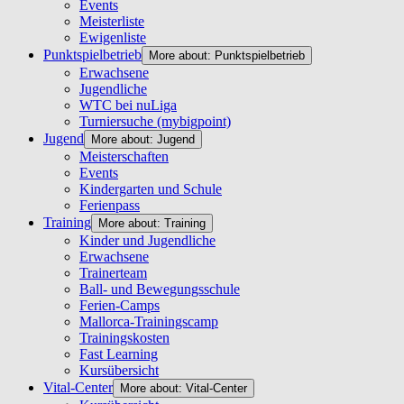
Events
Meisterliste
Ewigenliste
Punktspielbetrieb
More about: Punktspielbetrieb
Erwachsene
Jugendliche
WTC bei nuLiga
Turniersuche (mybigpoint)
Jugend
More about: Jugend
Meisterschaften
Events
Kindergarten und Schule
Ferienpass
Training
More about: Training
Kinder und Jugendliche
Erwachsene
Trainerteam
Ball- und Bewegungsschule
Ferien-Camps
Mallorca-Trainingscamp
Trainingskosten
Fast Learning
Kursübersicht
Vital-Center
More about: Vital-Center