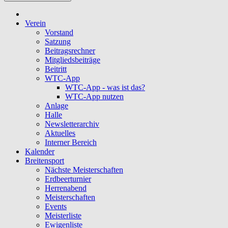
Verein
Vorstand
Satzung
Beitragsrechner
Mitgliedsbeiträge
Beitritt
WTC-App
WTC-App - was ist das?
WTC-App nutzen
Anlage
Halle
Newsletterarchiv
Aktuelles
Interner Bereich
Kalender
Breitensport
Nächste Meisterschaften
Erdbeerturnier
Herrenabend
Meisterschaften
Events
Meisterliste
Ewigenliste