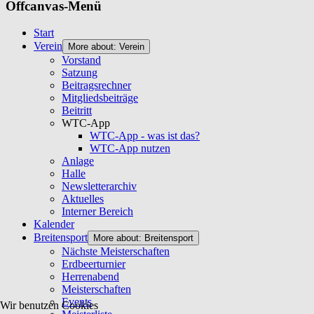
Offcanvas-Menü
Start
Verein
More about: Verein
Vorstand
Satzung
Beitragsrechner
Mitgliedsbeiträge
Beitritt
WTC-App
WTC-App - was ist das?
WTC-App nutzen
Anlage
Halle
Newsletterarchiv
Aktuelles
Interner Bereich
Kalender
Breitensport
More about: Breitensport
Nächste Meisterschaften
Erdbeerturnier
Herrenabend
Meisterschaften
Events
Wir benutzen Cookies