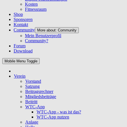
Kosten
Fitnessraum
Shop
Sponsoren
Kontakt
Community
More about: Community
Mein Benutzerprofil
Community?
Forum
Download
Mobile Menu Toggle
Verein
Vorstand
Satzung
Beitragsrechner
Mitgliedsbeiträge
Beitritt
WTC-App
WTC-App - was ist das?
WTC-App nutzen
Anlage