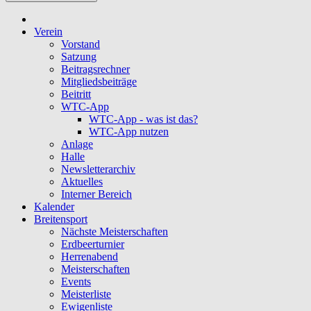
Verein
Vorstand
Satzung
Beitragsrechner
Mitgliedsbeiträge
Beitritt
WTC-App
WTC-App - was ist das?
WTC-App nutzen
Anlage
Halle
Newsletterarchiv
Aktuelles
Interner Bereich
Kalender
Breitensport
Nächste Meisterschaften
Erdbeerturnier
Herrenabend
Meisterschaften
Events
Meisterliste
Ewigenliste