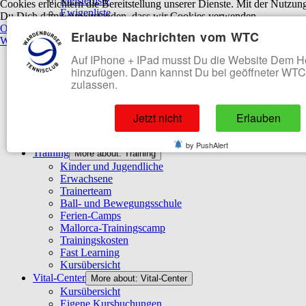
Meisterliste
Cookies erleichtern die Bereitstellung unserer Dienste. Mit der Nutzung
Ewigenliste
Du Dich damit einverstanden, dass wir Cookies verwenden.
Punktspielbetrieb
More about: Punktspielbetrieb
OK
Ablehnen
Erlaube Nachrichten vom WTC
Erwachsene
Weitere Informationen
|
Impressum
Jugendliche
Auf IPhone + IPad musst Du die Website Dem 
WTC bei nuLiga
hinzufügen. Dann kannst Du bei geöffneter WT
Turniersuche (mybigpoint)
zulassen.
Jugend
More about: Jugend
Meisterschaften
Events
Jetzt nicht
Erlauben
Kindergarten und Schule
Ferienpass
by PushAlert
Training
More about: Training
Kinder und Jugendliche
Erwachsene
Trainerteam
Ball- und Bewegungsschule
Ferien-Camps
Mallorca-Trainingscamp
Trainingskosten
Fast Learning
Kursübersicht
Vital-Center
More about: Vital-Center
Kursübersicht
Eigene Kursbuchungen