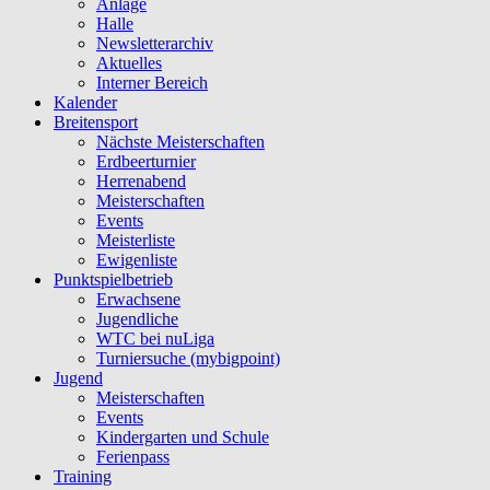
Anlage
Halle
Newsletterarchiv
Aktuelles
Interner Bereich
Kalender
Breitensport
Nächste Meisterschaften
Erdbeerturnier
Herrenabend
Meisterschaften
Events
Meisterliste
Ewigenliste
Punktspielbetrieb
Erwachsene
Jugendliche
WTC bei nuLiga
Turniersuche (mybigpoint)
Jugend
Meisterschaften
Events
Kindergarten und Schule
Ferienpass
Training