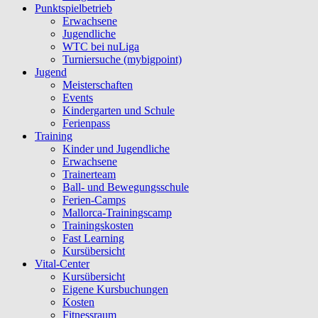
Punktspielbetrieb
Erwachsene
Jugendliche
WTC bei nuLiga
Turniersuche (mybigpoint)
Jugend
Meisterschaften
Events
Kindergarten und Schule
Ferienpass
Training
Kinder und Jugendliche
Erwachsene
Trainerteam
Ball- und Bewegungsschule
Ferien-Camps
Mallorca-Trainingscamp
Trainingskosten
Fast Learning
Kursübersicht
Vital-Center
Kursübersicht
Eigene Kursbuchungen
Kosten
Fitnessraum