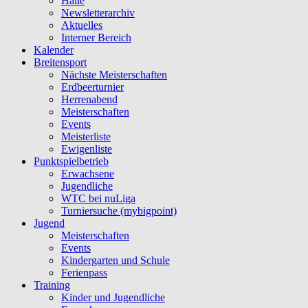
Halle
Newsletterarchiv
Aktuelles
Interner Bereich
Kalender
Breitensport
Nächste Meisterschaften
Erdbeerturnier
Herrenabend
Meisterschaften
Events
Meisterliste
Ewigenliste
Punktspielbetrieb
Erwachsene
Jugendliche
WTC bei nuLiga
Turniersuche (mybigpoint)
Jugend
Meisterschaften
Events
Kindergarten und Schule
Ferienpass
Training
Kinder und Jugendliche