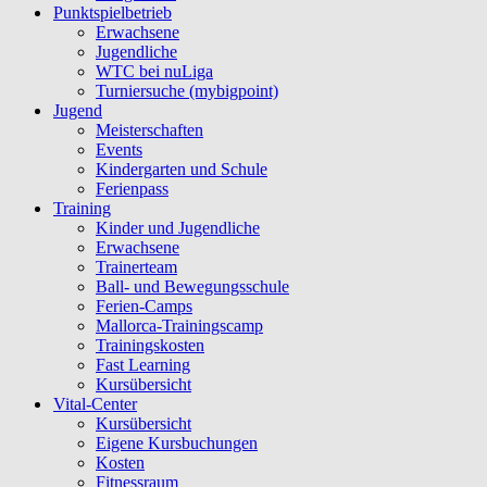
Punktspielbetrieb
Erwachsene
Jugendliche
WTC bei nuLiga
Turniersuche (mybigpoint)
Jugend
Meisterschaften
Events
Kindergarten und Schule
Ferienpass
Training
Kinder und Jugendliche
Erwachsene
Trainerteam
Ball- und Bewegungsschule
Ferien-Camps
Mallorca-Trainingscamp
Trainingskosten
Fast Learning
Kursübersicht
Vital-Center
Kursübersicht
Eigene Kursbuchungen
Kosten
Fitnessraum