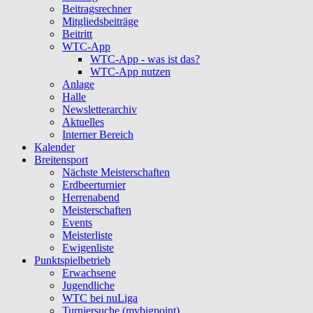
Beitragsrechner
Mitgliedsbeiträge
Beitritt
WTC-App
WTC-App - was ist das?
WTC-App nutzen
Anlage
Halle
Newsletterarchiv
Aktuelles
Interner Bereich
Kalender
Breitensport
Nächste Meisterschaften
Erdbeerturnier
Herrenabend
Meisterschaften
Events
Meisterliste
Ewigenliste
Punktspielbetrieb
Erwachsene
Jugendliche
WTC bei nuLiga
Turniersuche (mybigpoint)