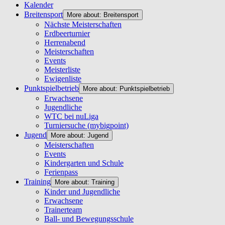
Kalender
Breitensport
More about: Breitensport
Nächste Meisterschaften
Erdbeerturnier
Herrenabend
Meisterschaften
Events
Meisterliste
Ewigenliste
Punktspielbetrieb
More about: Punktspielbetrieb
Erwachsene
Jugendliche
WTC bei nuLiga
Turniersuche (mybigpoint)
Jugend
More about: Jugend
Meisterschaften
Events
Kindergarten und Schule
Ferienpass
Training
More about: Training
Kinder und Jugendliche
Erwachsene
Trainerteam
Ball- und Bewegungsschule