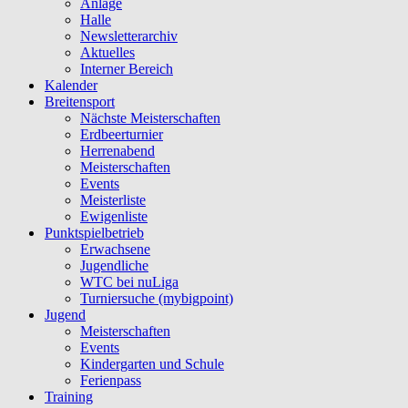
Anlage
Halle
Newsletterarchiv
Aktuelles
Interner Bereich
Kalender
Breitensport
Nächste Meisterschaften
Erdbeerturnier
Herrenabend
Meisterschaften
Events
Meisterliste
Ewigenliste
Punktspielbetrieb
Erwachsene
Jugendliche
WTC bei nuLiga
Turniersuche (mybigpoint)
Jugend
Meisterschaften
Events
Kindergarten und Schule
Ferienpass
Training