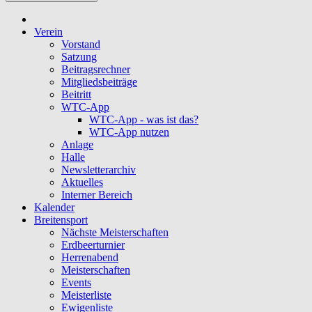
Verein
Vorstand
Satzung
Beitragsrechner
Mitgliedsbeiträge
Beitritt
WTC-App
WTC-App - was ist das?
WTC-App nutzen
Anlage
Halle
Newsletterarchiv
Aktuelles
Interner Bereich
Kalender
Breitensport
Nächste Meisterschaften
Erdbeerturnier
Herrenabend
Meisterschaften
Events
Meisterliste
Ewigenliste