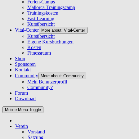
Ferien-Camps
Mallorca-Trainingscamp
Trainingskosten
Fast Learning
Kursübersicht
Vital-Center
More about: Vital-Center
Kursübersicht
Eigene Kursbuchungen
Kosten
Fitnessraum
Shop
Sponsoren
Kontakt
Community
More about: Community
Mein Benutzerprofil
Community?
Forum
Download
Mobile Menu Toggle
Verein
Vorstand
Satzung