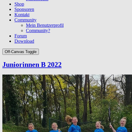
Shop
Sponsoren
Kontakt
Community
Mein Benutzerprofil
Community?
Forum
Download
Off-Canvas Toggle
Juniorinnen B 2022