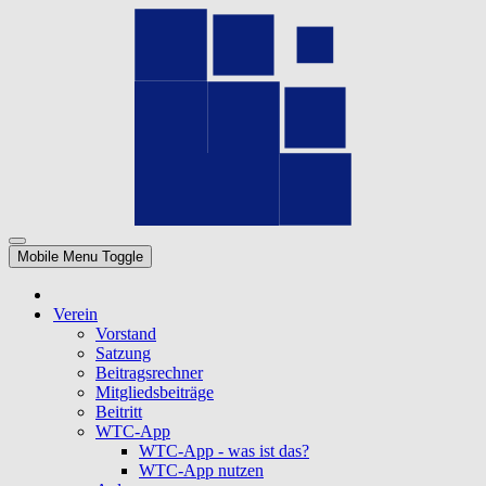
Mobile Menu Toggle
Verein
Vorstand
Satzung
Beitragsrechner
Mitgliedsbeiträge
Beitritt
WTC-App
WTC-App - was ist das?
WTC-App nutzen