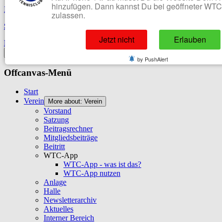
hinzufügen. Dann kannst Du bei geöffneter WT
Impressum
zulassen.
Sitemap
Jetzt nicht
Erlauben
Datenschutzerklärung
Off-Canvas Toggle
by PushAlert
Offcanvas-Menü
Start
Verein
More about: Verein
Vorstand
Satzung
Beitragsrechner
Mitgliedsbeiträge
Beitritt
WTC-App
WTC-App - was ist das?
WTC-App nutzen
Anlage
Halle
Newsletterarchiv
Aktuelles
Interner Bereich