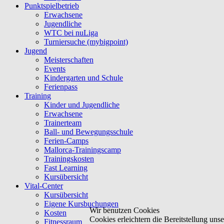
Punktspielbetrieb
Erwachsene
Jugendliche
WTC bei nuLiga
Turniersuche (mybigpoint)
Jugend
Meisterschaften
Events
Kindergarten und Schule
Ferienpass
Training
Kinder und Jugendliche
Erwachsene
Trainerteam
Ball- und Bewegungsschule
Ferien-Camps
Mallorca-Trainingscamp
Trainingskosten
Fast Learning
Kursübersicht
Vital-Center
Kursübersicht
Eigene Kursbuchungen
Wir benutzen Cookies
Kosten
Cookies erleichtern die Bereitstellung un
Fitnessraum