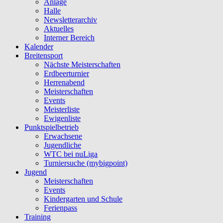
Anlage
Halle
Newsletterarchiv
Aktuelles
Interner Bereich
Kalender
Breitensport
Nächste Meisterschaften
Erdbeerturnier
Herrenabend
Meisterschaften
Events
Meisterliste
Ewigenliste
Punktspielbetrieb
Erwachsene
Jugendliche
WTC bei nuLiga
Turniersuche (mybigpoint)
Jugend
Meisterschaften
Events
Kindergarten und Schule
Ferienpass
Training