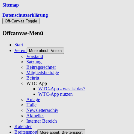
Sitemap
Datenschutzerklärung
Off-Canvas Toggle
Offcanvas-Menü
Start
Verein
More about: Verein
Vorstand
Satzung
Beitragsrechner
Mitgliedsbeiträge
Beitritt
WTC-App
WTC-App - was ist das?
WTC-App nutzen
Anlage
Halle
Newsletterarchiv
Aktuelles
Interner Bereich
Kalender
Breitensport
More about: Breitensport