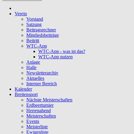
Verein
Vorstand
Satzung
Beitragsrechner
Mitgliedsbeiträge
Beitritt
WTC-App
WTC-App - was ist das?
WTC-App nutzen
Anlage
Halle
Newsletterarchiv
Aktuelles
Interner Bereich
Kalender
Breitensport
Nächste Meisterschaften
Erdbeerturnier
Herrenabend
Meisterschaften
Events
Meisterliste
Ewigenliste