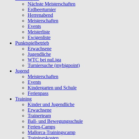
Nächste Meisterschaften
Erdbeerturnier
Herrenabend
Meisterschaften
Events
Meisterliste
Ewigenliste
Punktspielbetrieb
Erwachsene
Jugendliche
WTC bei nuLiga
Turniersuche (mybigpoint)
Jugend
Meisterschaften
Events
Kindergarten und Schule
Ferienpass
Training
Kinder und Jugendliche
Erwachsene
Trainerteam
Ball- und Bewegungsschule
Ferien-Camps
Mallorca-Trainingscamp
Trainingskosten