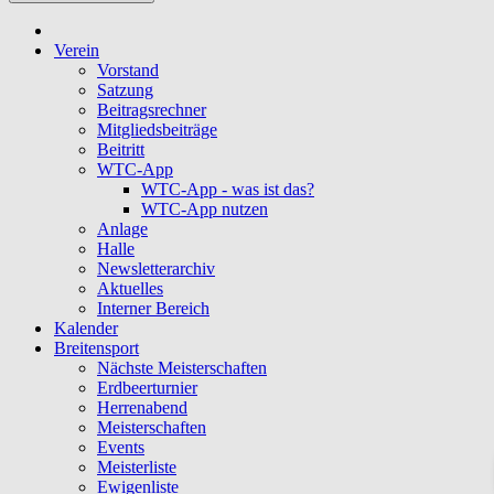
Verein
Vorstand
Satzung
Beitragsrechner
Mitgliedsbeiträge
Beitritt
WTC-App
WTC-App - was ist das?
WTC-App nutzen
Anlage
Halle
Newsletterarchiv
Aktuelles
Interner Bereich
Kalender
Breitensport
Nächste Meisterschaften
Erdbeerturnier
Herrenabend
Meisterschaften
Events
Meisterliste
Ewigenliste