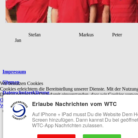
Stefan Markus Peter
Jan
Platzhalter
Impressum
Sitemap
Wir benutzen Cookies
Cookies erleichtern die Bereitstellung unserer Dienste. Mit der Nutzun
Datenschutzerklärung
Dienste erklärst Du Dich damit einverstanden, dass wir Cookies verw
Off-Canvas Toggle
OK
Ablehnen
Erlaube Nachrichten vom WTC
Weitere Informationen
|
Impressum
Offcanvas-Menü
Auf IPhone + IPad musst Du die Website Dem 
Screen hinzufügen. Dann kannst Du bei geöffne
Start
WTC-App Nachrichten zulassen.
Verein
More about: Verein
Vorstand