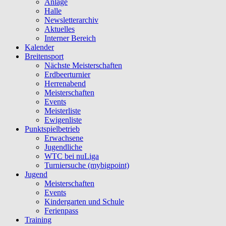
Anlage
Halle
Newsletterarchiv
Aktuelles
Interner Bereich
Kalender
Breitensport
Nächste Meisterschaften
Erdbeerturnier
Herrenabend
Meisterschaften
Events
Meisterliste
Ewigenliste
Punktspielbetrieb
Erwachsene
Jugendliche
WTC bei nuLiga
Turniersuche (mybigpoint)
Jugend
Meisterschaften
Events
Kindergarten und Schule
Ferienpass
Training