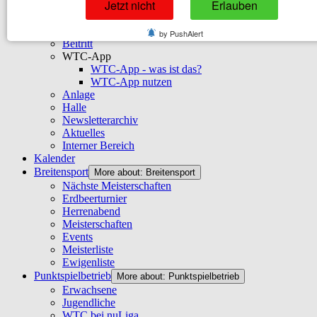
Jetzt nicht
Erlauben
Satzung
Beitragsrechner
Mitgliedsbeiträge
by PushAlert
Beitritt
WTC-App
WTC-App - was ist das?
WTC-App nutzen
Anlage
Halle
Newsletterarchiv
Aktuelles
Interner Bereich
Kalender
Breitensport
More about: Breitensport
Nächste Meisterschaften
Erdbeerturnier
Herrenabend
Meisterschaften
Events
Meisterliste
Ewigenliste
Punktspielbetrieb
More about: Punktspielbetrieb
Erwachsene
Jugendliche
WTC bei nuLiga