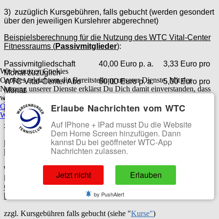
3)
zuzüglich Kursgebühren, falls gebucht (werden gesondert
über den jeweiligen Kurslehrer abgerechnet)
Beispielsberechnung für die Nutzung des WTC Vital-Center
Fitnessraums (
Passivmitglieder
)
:
Passivmitgliedschaft 40,00 Euro p. a. 3,33 Euro pro
Wir benutzen Cookies
Monat zuzüglich
Cookies erleichtern die Bereitstellung unserer Dienste. Mit der
WTC Vital-Center Abo 60,00 Euro p. a. 5,00 Euro pro
Nutzung unserer Dienste erklärst Du Dich damit einverstanden, dass
Monat
wir Cookies verwenden.
Gesamtkosten
100,00 Euro p. a.
8,33 Euro pro
Erlaube Nachrichten vom WTC
OK
Ablehnen
Monat
Weitere Informationen
|
Impressum
Auf IPhone + IPad musst Du die Website
zzgl. Kursgebühren falls gebucht (siehe "
Kurse"
)
Dem Home Screen hinzufügen. Dann
kannst Du bei geöffneter WTC-App
Beispielsberechnung für die Nutzung des WTC Vital-Center
Nachrichten zulassen.
Fitnessraums (
Tennismitglieder
)
:
WTC Vital-Center Abo 60,00 Euro p. a. 5,00 Euro pro
Jetzt nicht
Erlauben
Monat
Gesamtkosten
60,00 Euro p. a.
5,00 Euro pro
by PushAlert
Monat
zzgl. Kursgebühren falls gebucht (siehe "
Kurse"
)