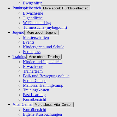
Ewigenliste
Punktspielbetrieb
More about: Punktspielbetrieb
Erwachsene
Jugendliche
WTC bei nuLiga
Turniersuche (mybigpoint)
Jugend
More about: Jugend
Meisterschaften
Events
Kindergarten und Schule
Ferienpass
Training
More about: Training
Kinder und Jugendliche
Erwachsene
Trainerteam
Ball- und Bewegungsschule
Ferien-Camps
Mallorca-Trainingscamp
Trainingskosten
Fast Learning
Kursübersicht
Vital-Center
More about: Vital-Center
Kursübersicht
Eigene Kursbuchungen