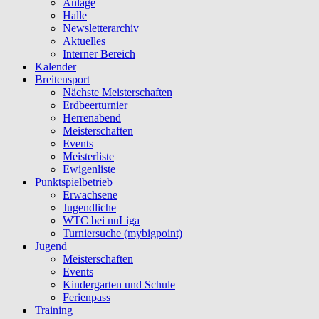
Anlage
Halle
Newsletterarchiv
Aktuelles
Interner Bereich
Kalender
Breitensport
Nächste Meisterschaften
Erdbeerturnier
Herrenabend
Meisterschaften
Events
Meisterliste
Ewigenliste
Punktspielbetrieb
Erwachsene
Jugendliche
WTC bei nuLiga
Turniersuche (mybigpoint)
Jugend
Meisterschaften
Events
Kindergarten und Schule
Ferienpass
Training