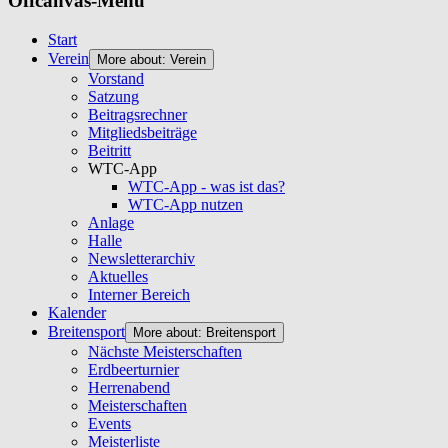
Offcanvas-Menü
Start
Verein
More about: Verein
Vorstand
Satzung
Beitragsrechner
Mitgliedsbeiträge
Beitritt
WTC-App
WTC-App - was ist das?
WTC-App nutzen
Anlage
Halle
Newsletterarchiv
Aktuelles
Interner Bereich
Kalender
Breitensport
More about: Breitensport
Nächste Meisterschaften
Erdbeerturnier
Herrenabend
Meisterschaften
Events
Meisterliste