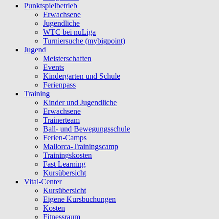
Punktspielbetrieb
Erwachsene
Jugendliche
WTC bei nuLiga
Turniersuche (mybigpoint)
Jugend
Meisterschaften
Events
Kindergarten und Schule
Ferienpass
Training
Kinder und Jugendliche
Erwachsene
Trainerteam
Ball- und Bewegungsschule
Ferien-Camps
Mallorca-Trainingscamp
Trainingskosten
Fast Learning
Kursübersicht
Vital-Center
Kursübersicht
Eigene Kursbuchungen
Kosten
Fitnessraum