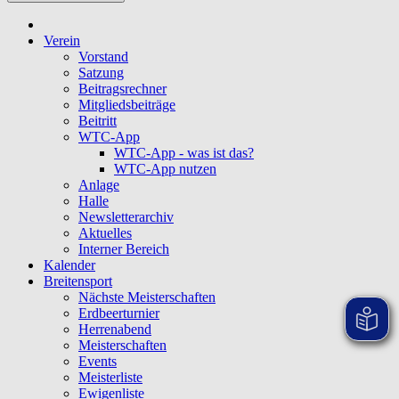
Verein
Vorstand
Satzung
Beitragsrechner
Mitgliedsbeiträge
Beitritt
WTC-App
WTC-App - was ist das?
WTC-App nutzen
Anlage
Halle
Newsletterarchiv
Aktuelles
Interner Bereich
Kalender
Breitensport
Nächste Meisterschaften
Erdbeerturnier
Herrenabend
Meisterschaften
Events
Meisterliste
Ewigenliste