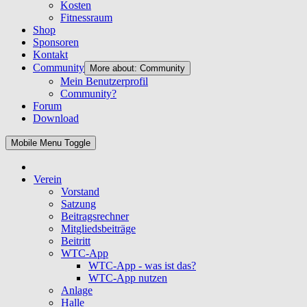
Kosten
Fitnessraum
Shop
Sponsoren
Kontakt
Community
More about: Community
Mein Benutzerprofil
Community?
Forum
Download
Mobile Menu Toggle
Verein
Vorstand
Satzung
Beitragsrechner
Mitgliedsbeiträge
Beitritt
WTC-App
WTC-App - was ist das?
WTC-App nutzen
Anlage
Halle