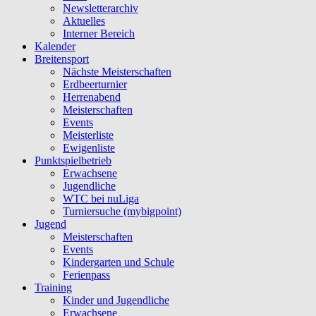
Newsletterarchiv
Aktuelles
Interner Bereich
Kalender
Breitensport
Nächste Meisterschaften
Erdbeerturnier
Herrenabend
Meisterschaften
Events
Meisterliste
Ewigenliste
Punktspielbetrieb
Erwachsene
Jugendliche
WTC bei nuLiga
Turniersuche (mybigpoint)
Jugend
Meisterschaften
Events
Kindergarten und Schule
Ferienpass
Training
Kinder und Jugendliche
Erwachsene