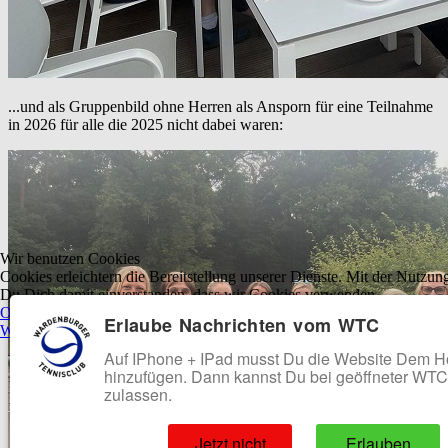
...und als Gruppenbild ohne Herren als Ansporn für eine Teilnahme
in 2026 für alle die 2025 nicht dabei waren:
Wir benutzen Cookies
Cookies erleichtern die Bereitstellung unserer Dienste. Mit der Nutzung
Du Dich damit einverstanden, dass wir Cookies verwenden.
OK
Ablehnen
Erlaube Nachrichten vom WTC
Weitere Informationen
|
Impressum
Auf IPhone + IPad musst Du die Website Dem 
hinzufügen. Dann kannst Du bei geöffneter WT
zulassen.
Jetzt nicht
Erlauben