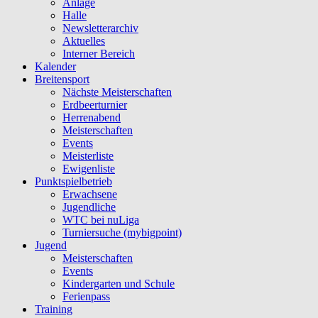
Anlage
Halle
Newsletterarchiv
Aktuelles
Interner Bereich
Kalender
Breitensport
Nächste Meisterschaften
Erdbeerturnier
Herrenabend
Meisterschaften
Events
Meisterliste
Ewigenliste
Punktspielbetrieb
Erwachsene
Jugendliche
WTC bei nuLiga
Turniersuche (mybigpoint)
Jugend
Meisterschaften
Events
Kindergarten und Schule
Ferienpass
Training