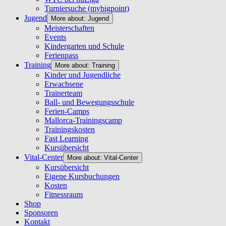
Turniersuche (mybigpoint)
Jugend
More about: Jugend
Meisterschaften
Events
Kindergarten und Schule
Ferienpass
Training
More about: Training
Kinder und Jugendliche
Erwachsene
Trainerteam
Ball- und Bewegungsschule
Ferien-Camps
Mallorca-Trainingscamp
Trainingskosten
Fast Learning
Kursübersicht
Vital-Center
More about: Vital-Center
Kursübersicht
Eigene Kursbuchungen
Kosten
Fitnessraum
Shop
Sponsoren
Kontakt