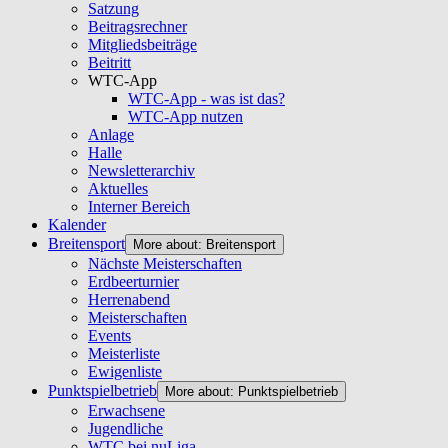
Satzung
Beitragsrechner
Mitgliedsbeiträge
Beitritt
WTC-App
WTC-App - was ist das?
WTC-App nutzen
Anlage
Halle
Newsletterarchiv
Aktuelles
Interner Bereich
Kalender
Breitensport
More about: Breitensport
Nächste Meisterschaften
Erdbeerturnier
Herrenabend
Meisterschaften
Events
Meisterliste
Ewigenliste
Punktspielbetrieb
More about: Punktspielbetrieb
Erwachsene
Jugendliche
WTC bei nuLiga