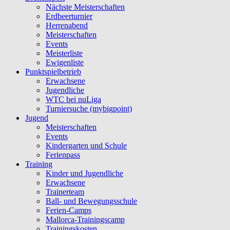
Nächste Meisterschaften
Erdbeerturnier
Herrenabend
Meisterschaften
Events
Meisterliste
Ewigenliste
Punktspielbetrieb
Erwachsene
Jugendliche
WTC bei nuLiga
Turniersuche (mybigpoint)
Jugend
Meisterschaften
Events
Kindergarten und Schule
Ferienpass
Training
Kinder und Jugendliche
Erwachsene
Trainerteam
Ball- und Bewegungsschule
Ferien-Camps
Mallorca-Trainingscamp
Trainingskosten