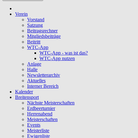
Verein
Vorstand
Satzung
Beitragsrechner
Mitgliedsbeiträge
Beitritt
WTC-App
WTC-App - was ist das?
WTC-App nutzen
Anlage
Halle
Newsletterarchiv
Aktuelles
Interner Bereich
Kalender
Breitensport
Nächste Meisterschaften
Erdbeerturnier
Herrenabend
Meisterschaften
Events
Meisterliste
Ewigenliste