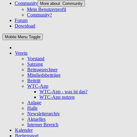
Community
More about: Community
Mein Benutzerprofil
Community?
Forum
Download
Mobile Menu Toggle
Verein
Vorstand
Satzung
Beitragsrechner
Mitgliedsbeiträge
Beitritt
WTC-App
WTC-App - was ist das?
WTC-App nutzen
Anlage
Halle
Newsletterarchiv
Aktuelles
Interner Bereich
Kalender
Breitensport