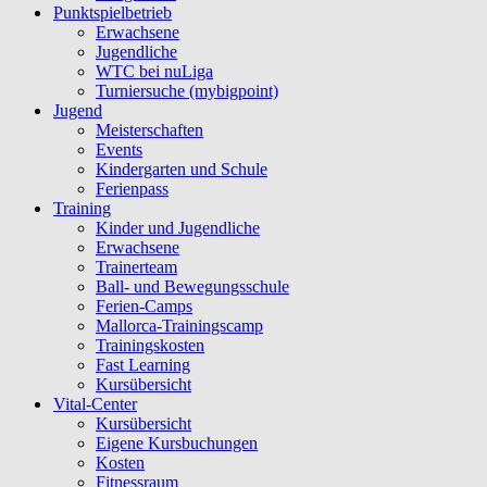
Punktspielbetrieb
Erwachsene
Jugendliche
WTC bei nuLiga
Turniersuche (mybigpoint)
Jugend
Meisterschaften
Events
Kindergarten und Schule
Ferienpass
Training
Kinder und Jugendliche
Erwachsene
Trainerteam
Ball- und Bewegungsschule
Ferien-Camps
Mallorca-Trainingscamp
Trainingskosten
Fast Learning
Kursübersicht
Vital-Center
Kursübersicht
Eigene Kursbuchungen
Kosten
Fitnessraum