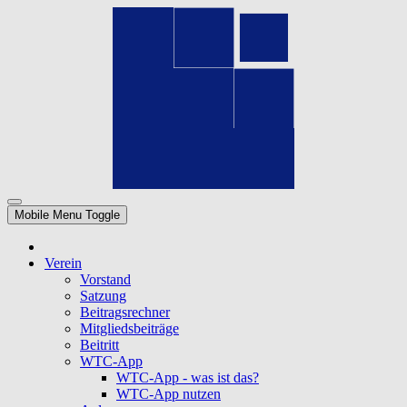
Mobile Menu Toggle
Verein
Vorstand
Satzung
Beitragsrechner
Mitgliedsbeiträge
Beitritt
WTC-App
WTC-App - was ist das?
WTC-App nutzen