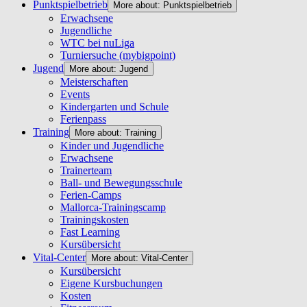
Punktspielbetrieb
More about: Punktspielbetrieb
Erwachsene
Jugendliche
WTC bei nuLiga
Turniersuche (mybigpoint)
Jugend
More about: Jugend
Meisterschaften
Events
Kindergarten und Schule
Ferienpass
Training
More about: Training
Kinder und Jugendliche
Erwachsene
Trainerteam
Ball- und Bewegungsschule
Ferien-Camps
Mallorca-Trainingscamp
Trainingskosten
Fast Learning
Kursübersicht
Vital-Center
More about: Vital-Center
Kursübersicht
Eigene Kursbuchungen
Kosten