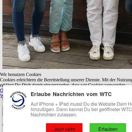
Wir benutzen Cookies
Platzhalter
Cookies erleichtern die Bereitstellung unserer Dienste. Mit der Nutzun
erklärst Du Dich damit einverstanden, dass wir Cookies verwenden.
Impressum
OK
Ablehnen
Erlaube Nachrichten vom WTC
Weitere Informationen
|
Impressum
Sitemap
Auf IPhone + IPad musst Du die Website Dem 
Datenschutzerklärung
hinzufügen. Dann kannst Du bei geöffneter WT
Nachrichten zulassen.
Off-Canvas Toggle
Offcanvas-Menü
Jetzt nicht
Erlauben