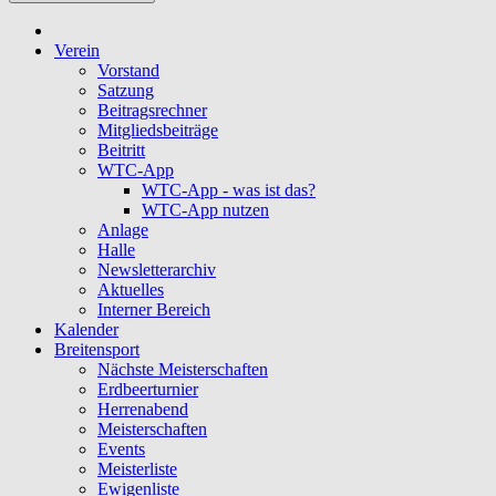
Verein
Vorstand
Satzung
Beitragsrechner
Mitgliedsbeiträge
Beitritt
WTC-App
WTC-App - was ist das?
WTC-App nutzen
Anlage
Halle
Newsletterarchiv
Aktuelles
Interner Bereich
Kalender
Breitensport
Nächste Meisterschaften
Erdbeerturnier
Herrenabend
Meisterschaften
Events
Meisterliste
Ewigenliste