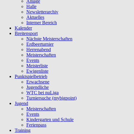
Anlage
Halle
Newsletterarchiv
Aktuelles
Interner Bereich
Kalender
Breitensport
Nächste Meisterschaften
Erdbeerturnier
Herrenabend
Meisterschaften
Events
Meisterliste
Ewigenliste
Punktspielbetrieb
Erwachsene
Jugendliche
WTC bei nuLiga
Turniersuche (mybigpoint)
Jugend
Meisterschaften
Events
Kindergarten und Schule
Ferienpass
Training