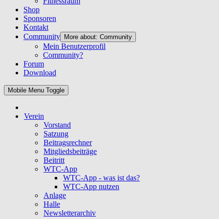
Fitnessraum
Shop
Sponsoren
Kontakt
Community
More about: Community
Mein Benutzerprofil
Community?
Forum
Download
Mobile Menu Toggle
Verein
Vorstand
Satzung
Beitragsrechner
Mitgliedsbeiträge
Beitritt
WTC-App
WTC-App - was ist das?
WTC-App nutzen
Anlage
Halle
Newsletterarchiv