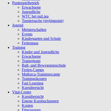
Punktspielbetrieb
Erwachsene
Jugendliche
WTC bei nuLiga
Turniersuche (mybigpoint)
Jugend
Meisterschaften
Events
Kindergarten und Schule
Ferienpass
Training
Kinder und Jugendliche
Erwachsene
Trainerteam
Ball- und Bewegungsschule
Ferien-Camps
Mallorca-Trainingscamp
Trainingskosten
Fast Learning
Kursübersicht
Vital-Center
Kursübersicht
Eigene Kursbuchungen
Kosten
Fitnessraum