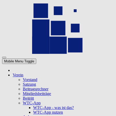
Mobile Menu Toggle
Verein
Vorstand
Satzung
Beitragsrechner
Mitgliedsbeiträge
Beitritt
WTC-App
WTC-App - was ist das?
WTC-App nutzen