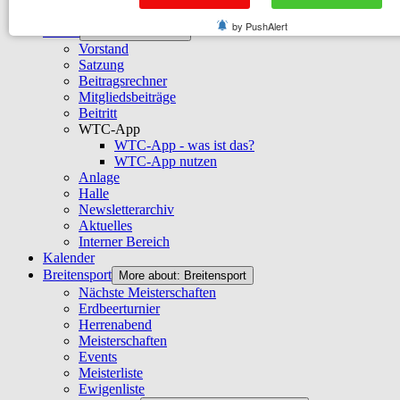
Start
by PushAlert
Verein
More about: Verein
Vorstand
Satzung
Beitragsrechner
Mitgliedsbeiträge
Beitritt
WTC-App
WTC-App - was ist das?
WTC-App nutzen
Anlage
Halle
Newsletterarchiv
Aktuelles
Interner Bereich
Kalender
Breitensport
More about: Breitensport
Nächste Meisterschaften
Erdbeerturnier
Herrenabend
Meisterschaften
Events
Meisterliste
Ewigenliste