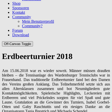
Shop
Sponsoren
Kontakt
Community
Mein Benutzerprofil
Community?
Forum
Download
Off-Canvas Toggle
Erdbeerturnier 2018
Am 15.06.2018 war es wieder soweit. Männer müssen draußen
bleiben – die Tennisanlage des Wardenburger Tennisclubs war in
Frauenhand. Das traditionelle Erdbeerturnier fand bei den Damen
des Vereins großen Anklang. Das Teilnehmerfeld setzte sich aus
allen Altersklassen zusammen und bot Neumitgliedern gute
Kontaktmöglichkeiten. Spielerische Highlights, Leckereien mit
Erdbeeren und viel Prickelndes sorgten für viel Spaß und gute
Laune. Gratulation an die Gewinner des Turniers, Isabel Goebel-
Otten und Gaby Raschtuttis und ein riesiges Danke an die
Organisatoren Tanja Brestrich und Michaela Schendel.