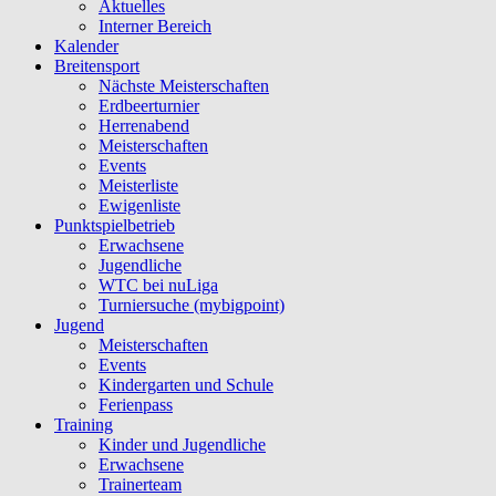
Aktuelles
Interner Bereich
Kalender
Breitensport
Nächste Meisterschaften
Erdbeerturnier
Herrenabend
Meisterschaften
Events
Meisterliste
Ewigenliste
Punktspielbetrieb
Erwachsene
Jugendliche
WTC bei nuLiga
Turniersuche (mybigpoint)
Jugend
Meisterschaften
Events
Kindergarten und Schule
Ferienpass
Training
Kinder und Jugendliche
Erwachsene
Trainerteam