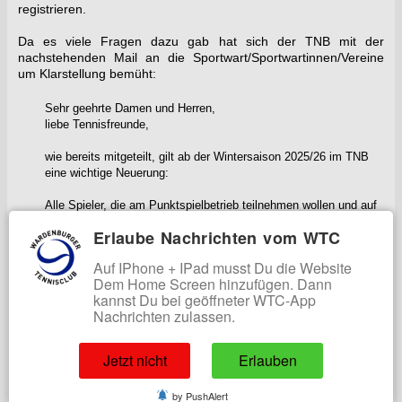
registrieren.
Da es viele Fragen dazu gab hat sich der TNB mit der
nachstehenden Mail an die Sportwart/Sportwartinnen/Vereine
um Klarstellung bemüht:
Sehr geehrte Damen und Herren,
liebe Tennisfreunde,
wie bereits mitgeteilt, gilt ab der Wintersaison 2025/26 im TNB
eine wichtige Neuerung:
Alle Spieler, die am Punktspielbetrieb teilnehmen wollen und auf
einer namentlichen Mannschaftsmeldung stehen, müssen sich
Erlaube Nachrichten vom WTC
auf tennis.de registrieren. Die Registrierung ist für alle Spieler
kostenlos und dauert nur wenige Minuten. Damit setzt der
Auf IPhone + IPad musst Du die Website
Verband einen Beschluss um, mit dem Ziel, die direkte
Dem Home Screen hinzufügen. Dann
Kommunikation zwischen Verband, Regionen, Vereinen und
kannst Du bei geöffneter WTC-App
Aktiven zu stärken und gleichzeitig die Datenpflege zu
Nachrichten zulassen.
vereinfachen.
Als Pilotverband geht der TNB hier in enger Abstimmung mit dem
Jetzt nicht
Erlauben
DTB und anderen Landesverbänden voran. Viele Fragen um die
Umsetzung, den Registrierungsprozess und mögliche
by PushAlert
Ausnahmen erreichen uns bereits. Damit Ihr einen schnellen