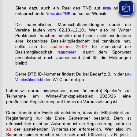
Siehe dazu auch ein Reel des TNB auf
oder die
Insta
entsprechende
auf seiner Website.
News des TNB
Die namentlichen Mannschaftsmeldungen durch die
Vereine laufen vom 02.10.-12.10.. Wer also im Winter
Punktspiele machen möchte und bisher nicht mindestens
eine kostenlose Basis-Mitgliedschaft bei tennis.de hat,
sollte sich
bis spätestens 28.09.
für zumindest die
Basismitgliedschaft
, damit dem Sportwart
registrieren
anschließend noch ausreichend Zeit für die Meldungen
bleibt!
Deine DTB ID-Nummer findest Du bei Bedarf z.B. in der
LK-
des WTC auf nuLiga.
Vereinsübersicht
hatten wir darauf hingewiesen, dass für jede(n) Spieler*in zur
Teilnahme am Winter-Punktspielbetrieb 2025/26 eine
persönliche Registrierung auf tennis.de Voraussetzung ist.
Dabei konnte der Eindruck entstehen, dass die Möglichkeit zur
Registrierung nur bis Ende September bestand. Dem ist
offensichtlich nicht so! Außerdem ist die Registrierung natürlich
ab
der anstehenden Wintersaison erforderlich. Wer also im
Sommer spielen möchte sollte sich auch frühzeitig - z.B. jetzt -